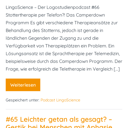
LingoScience – Der Logostudienpodcast #66
Stottertherapie per Telefon?! Das Camperdown
Programm Es gibt verschiedene Therapieansätze zur
Behandlung des Stotterns, jedoch ist gerade in
ländlichen Gegenden der Zugang zu und die
Verfügbarkeit von Therapieplätzen ein Problem. Ein
Lösungsansatz ist die Sprachtherapie per Telemedizin,
beispielsweise durch das Camperdown Programm. Der
Frage, wie erfolgreich die Teletherapie im Vergleich […]
Weiterlesen
#66
Stottertherapie
per
Gespeichert unter:
Podcast LingoScience
Telefon?!
Das
Camperdown
Programm​
#65 Leichter getan als gesagt? –
Gestik bei Menschen mit Aphasie