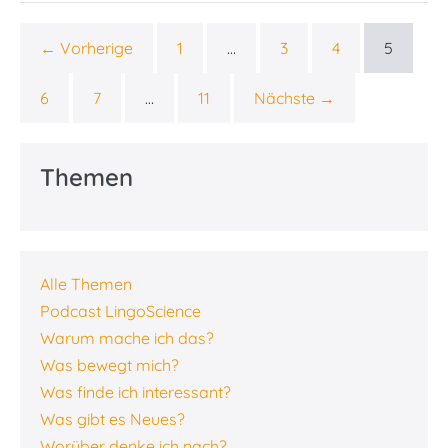
–
wie
gut
← Vorherige
1
…
3
4
5
helfen
Assoziationen?
6
7
…
11
Nächste →
Themen
Alle Themen
Podcast LingoScience
Warum mache ich das?
Was bewegt mich?
Was finde ich interessant?
Was gibt es Neues?
Worüber denke ich nach?