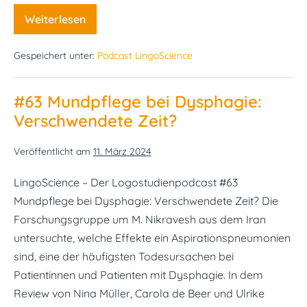
Weiterlesen
#64
Semantiktherapie
bei
Gespeichert unter:
Podcast LingoScience
kindlichen
Wortfindungsstörungen
–
gibt
#63 Mundpflege bei Dysphagie:
es
Generalisierungen?
Verschwendete Zeit?
Veröffentlicht am
11. März 2024
LingoScience – Der Logostudienpodcast #63
Mundpflege bei Dysphagie: Verschwendete Zeit? Die
Forschungsgruppe um M. Nikravesh aus dem Iran
untersuchte, welche Effekte ein Aspirationspneumonien
sind, eine der häufigsten Todesursachen bei
Patientinnen und Patienten mit Dysphagie. In dem
Review von Nina Müller, Carola de Beer und Ulrike