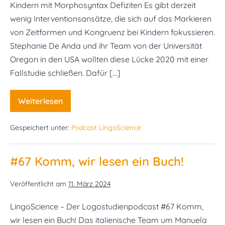
Kindern mit Morphosyntax Defiziten Es gibt derzeit
wenig Interventionsansätze, die sich auf das Markieren
von Zeitformen und Kongruenz bei Kindern fokussieren.
Stephanie De Anda und ihr Team von der Universität
Oregon in den USA wollten diese Lücke 2020 mit einer
Fallstudie schließen. Dafür […]
Weiterlesen
#68
Ist
schwerer
Gespeichert unter:
Podcast LingoScience
doch
leichter?
Der
Komplexitätsansatz
#67 Komm, wir lesen ein Buch!
bei
Kindern
mit
Veröffentlicht am
11. März 2024
Morphosyntax
Defiziten
LingoScience – Der Logostudienpodcast #67 Komm,
wir lesen ein Buch! Das italienische Team um Manuela