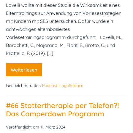
Lavelli wollte mit dieser Studie die Wirksamkeit eines
Elterntrainings zur Anwendung von Vorlesestrategien
mit Kindern mit SES untersuchen. Dafür wurde ein
achtwöchiges elternbasiertes
Vorlesetrainingsprogramm durchgeführt. Lavelli, M.,
Barachetti, C., Majorano, M., Florit, E., Brotto, C., und
Miottello, P. (2019). […]
Weiterlesen
#67
Komm,
wir
Gespeichert unter:
Podcast LingoScience
lesen
ein
Buch!
#66 Stottertherapie per Telefon?!
Das Camperdown Programm​
Veröffentlicht am
11. März 2024