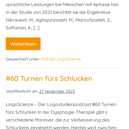
sprachliche Leistungen bei Menschen mit Aphasie hat.
In der Studie von 2021 berichtet sie die Ergebnisse.
Nikravesh, M., Aghajanzadeh, M., Maroufizadeh, S.,
Saffarian, A., […]
Weiterlesen
#62
Arbeitsgedächtnistraining
bei
Gespeichert unter:
Podcast LingoScience
Aphasie:
Bringt
das
was?
#60 Turnen fürs Schlucken
Veröffentlicht am
27. November 2023
LingoScience – Der Logostudienpodcast #60 Turnen
fürs Schlucken In der Dysphagie-Therapie gibt s
verschiedene Manöver, die zur Verbesserung des
Schluckens eingesetzt werden. Hierbei wird zwischen