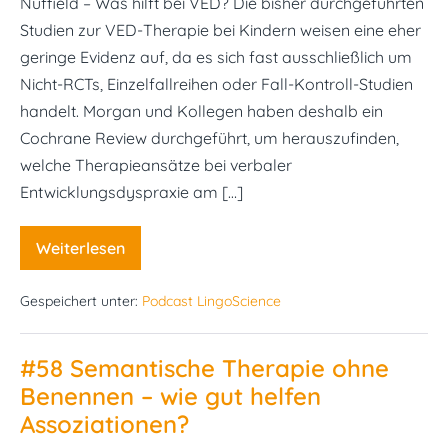
Nuffield – Was hilft bei VED? Die bisher durchgeführten
Studien zur VED-Therapie bei Kindern weisen eine eher
geringe Evidenz auf, da es sich fast ausschließlich um
Nicht-RCTs, Einzelfallreihen oder Fall-Kontroll-Studien
handelt. Morgan und Kollegen haben deshalb ein
Cochrane Review durchgeführt, um herauszufinden,
welche Therapieansätze bei verbaler
Entwicklungsdyspraxie am […]
Weiterlesen
#61
ReST
vs.
Gespeichert unter:
Podcast LingoScience
Nuffield
–
Was
hilft
#58 Semantische Therapie ohne
bei
VED?
Benennen – wie gut helfen
Assoziationen?