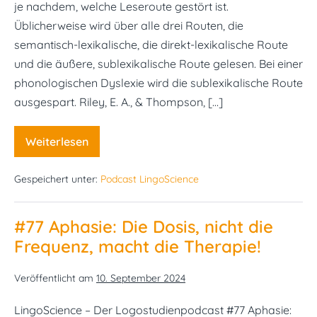
je nachdem, welche Leseroute gestört ist.
Üblicherweise wird über alle drei Routen, die
semantisch-lexikalische, die direkt-lexikalische Route
und die äußere, sublexikalische Route gelesen. Bei einer
phonologischen Dyslexie wird die sublexikalische Route
ausgespart. Riley, E. A., & Thompson, […]
Weiterlesen
#78
Phonologische
Komplexität
Gespeichert unter:
Podcast LingoScience
und
der
Einfluss
auf’s
#77 Aphasie: Die Dosis, nicht die
Lesen
Frequenz, macht die Therapie!
Veröffentlicht am
10. September 2024
LingoScience – Der Logostudienpodcast #77 Aphasie: