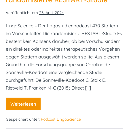
Veröffentlicht am
23. April 2024
LingoScience – Der Logostudienpodcast #70 Stottern
im Vorschulalter: Die randomisierte RESTART-Studie Es
besteht kein Konsens darüber, ob bei Vorschulkindern
ein direktes oder indirektes therapeutisches Vorgehen
gegen Stottern ausgewählt werden sollte. Aus diesem
Grund hat die Forschungsgruppe von Caroline de
Sonneville-Koedoot eine vergleichende Studie
durchgeführt. De Sonneville-Koedoot C, Stolk E,
Rietveld T, Franken M-C (2015) Direct […]
Weiterlesen
#70
Stottern
im
Gespeichert unter:
Podcast LingoScience
Vorschulalter:
Die
randomisierte