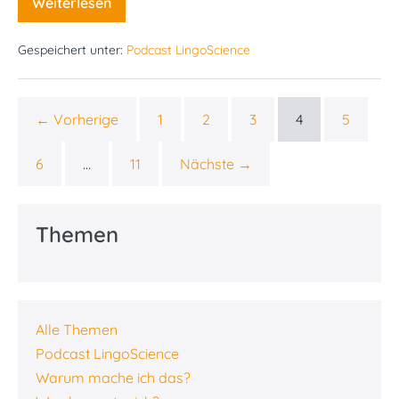
Weiterlesen
#69
Keine
gemischten
Gespeichert unter:
Podcast LingoScience
Konsistenzen
bei
Dysphagie
–
eine
← Vorherige
1
2
3
4
5
berechtigte
Empfehlung?
6
…
11
Nächste →
Themen
Alle Themen
Podcast LingoScience
Warum mache ich das?