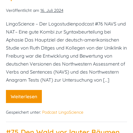
Veröffentlicht am
16. Juli 2024
LingoScience – Der Logostudienpodcast #76 NAVS und
NAT– Eine gute Kombi zur Syntaxbeurteilung bei
Aphasie​ Das Hauptziel der deutsch-amerikanischen
Studie von Ruth Ditges und Kollegen von der Uniklinik in
Freiburg war die Entwicklung und Bewertung von
deutschen Versionen des Northwestern Assessment of
Verbs and Sentences (NAVS) und des Northwestern
Anagram Tests (NAT) zur Untersuchung von […]
Weiterlesen
#76
NAVS
und
Gespeichert unter:
Podcast LingoScience
NAT–
Eine
gute
Kombi
#75 Den Wald vor lauter Bäumen
zur