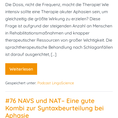
Die Dosis, nicht die Frequenz, macht die Therapie! Wie
intensiv sollte eine Therapie akuter Aphasien sein, um
gleichzeitig die größte Wirkung zu erzielen? Diese
Frage ist aufgrund der steigenden Anzahl an Menschen
in Rehabilitationsmaßnahmen und knapper
therapeutischer Ressourcen von großer Wichtigkeit. Die
sprachtherapeutische Behandlung nach Schlaganfällen
ist darauf ausgerichtet, […]
Weiterlesen
#77
Aphasie:
Die
Gespeichert unter:
Podcast LingoScience
Dosis,
nicht
die
Frequenz,
#76 NAVS und NAT– Eine gute
macht
die
Kombi zur Syntaxbeurteilung bei
Therapie!
Aphasie​