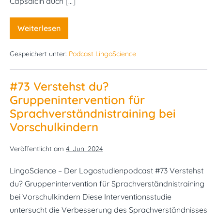
Capsaicin auch […]
Weiterlesen
#74
Ich
huste
Gespeichert unter:
Podcast LingoScience
Dir
was
–
Cayennepfeffer
#73 Verstehst du?
in
der
Gruppenintervention für
Dysphagietherapie
Sprachverständnistraining bei
Vorschulkindern
Veröffentlicht am
4. Juni 2024
LingoScience – Der Logostudienpodcast #73 Verstehst
du? Gruppenintervention für Sprachverständnistraining
bei Vorschulkindern Diese Interventionsstudie
untersucht die Verbesserung des Sprachverständnisses