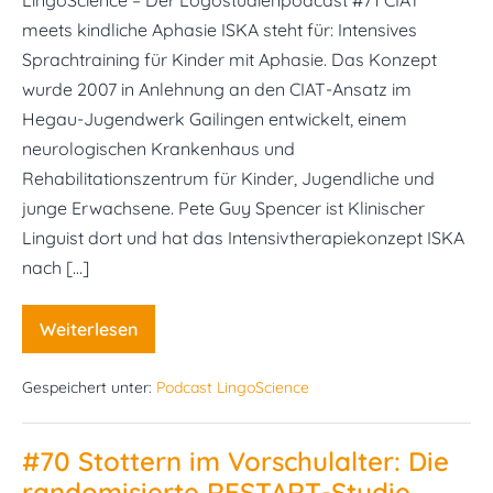
LingoScience – Der Logostudienpodcast #71 CIAT
meets kindliche Aphasie ISKA steht für: Intensives
Sprachtraining für Kinder mit Aphasie. Das Konzept
wurde 2007 in Anlehnung an den CIAT-Ansatz im
Hegau-Jugendwerk Gailingen entwickelt, einem
neurologischen Krankenhaus und
Rehabilitationszentrum für Kinder, Jugendliche und
junge Erwachsene. Pete Guy Spencer ist Klinischer
Linguist dort und hat das Intensivtherapiekonzept ISKA
nach […]
Weiterlesen
#71
CIAT
meets
Gespeichert unter:
Podcast LingoScience
kindliche
Aphasie
#70 Stottern im Vorschulalter: Die
randomisierte RESTART-Studie