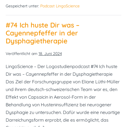
Wald
Gespeichert unter:
Podcast LingoScience
vor
lauter
Bäumen
nicht
#74 Ich huste Dir was –
sehen:
Welche
Cayennepfeffer in der
Konzepte
wirken
Dysphagietherapie
jetzt
eigentlich
in
Veröffentlicht am
18. Juni 2024
der
Stottertherapie?
LingoScience – Der Logostudienpodcast #74 Ich huste
Dir was – Cayennepfeffer in der Dysphagietherapie
Das Ziel der Forschungsgruppe von Eliane Lüthi-Müller
und ihrem deutsch-schweizerischen Team war es, den
Effekt von Capsaicin in Aerosol-Form in der
Behandlung von Husteninsuffizienz bei neurogener
Dysphagie zu untersuchen. Dafür wurde eine neuartige
Darreichungsform erprobt, die es ermöglicht, das