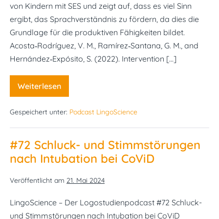
von Kindern mit SES und zeigt auf, dass es viel Sinn
ergibt, das Sprachverständnis zu fördern, da dies die
Grundlage für die produktiven Fähigkeiten bildet.
Acosta‐Rodríguez, V. M., Ramírez‐Santana, G. M., and
Hernández‐Expósito, S. (2022). Intervention […]
Weiterlesen
#73
Verstehst
du?
Gespeichert unter:
Podcast LingoScience
Gruppenintervention
für
Sprachverständnistraining
bei
#72 Schluck- und Stimmstörungen
Vorschulkindern
nach Intubation bei CoViD
Veröffentlicht am
21. Mai 2024
LingoScience – Der Logostudienpodcast #72 Schluck-
und Stimmstörungen nach Intubation bei CoViD