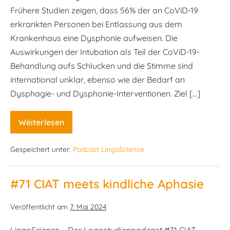
Frühere Studien zeigen, dass 56% der an CoViD-19
erkrankten Personen bei Entlassung aus dem
Krankenhaus eine Dysphonie aufweisen. Die
Auswirkungen der Intubation als Teil der CoViD-19-
Behandlung aufs Schlucken und die Stimme sind
international unklar, ebenso wie der Bedarf an
Dysphagie- und Dysphonie-Interventionen. Ziel […]
Weiterlesen
#72
Schluck-
und
Gespeichert unter:
Podcast LingoScience
Stimmstörungen
nach
Intubation
bei
#71 CIAT meets kindliche Aphasie
CoViD
Veröffentlicht am
7. Mai 2024