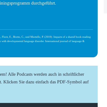
trainingsprogramm durchgeführt.
, Florit, E., Brotto, C., und Miottello, P. (2019). Impacts of a shared book‐reading
en with developmental language disorder. International journal of language &
lem! Alle Podcasts werden auch in schriftlicher
. Klicken Sie dazu einfach das PDF-Symbol auf