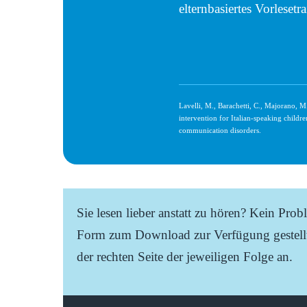
elternbasiertes Vorlese
Lavelli, M., Barachetti, C., Majorano, M.
intervention for Italian‐speaking childr
communication disorders.
Sie lesen lieber anstatt zu hören? Kein Prob
Form zum Download zur Verfügung gestellt
der rechten Seite der jeweiligen Folge an.