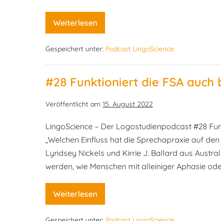
Weiterlesen
#29
Aphasiefreundliche
Speisekarten
Gespeichert unter:
Podcast LingoScience
für
mehr
Partizipation
#28 Funktioniert die FSA auch 
Veröffentlicht am
15. August 2022
LingoScience – Der Logostudienpodcast #28 Funk
„Welchen Einfluss hat die Sprechapraxie auf den
Lyndsey Nickels und Kirrie J. Ballard aus Austral
werden, wie Menschen mit alleiniger Aphasie ode
Weiterlesen
#28
Funktioniert
die
Gespeichert unter:
Podcast LingoScience
FSA