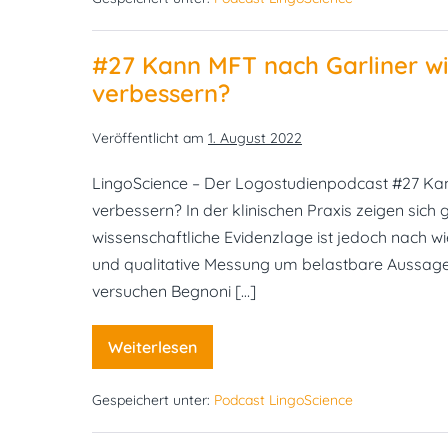
auch
bei
Aphasie
#27 Kann MFT nach Garliner wi
mit
Sprechapraxie?
verbessern?
Veröffentlicht am
1. August 2022
LingoScience – Der Logostudienpodcast #27 Kan
verbessern? In der klinischen Praxis zeigen sich
wissenschaftliche Evidenzlage ist jedoch nach wie
und qualitative Messung um belastbare Aussage
versuchen Begnoni […]
Weiterlesen
#27
Kann
MFT
Gespeichert unter:
Podcast LingoScience
nach
Garliner
wirklich