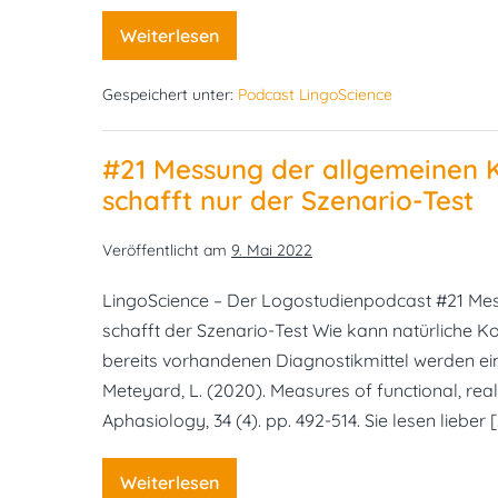
Weiterlesen
#22
Lebensqualität
bei
Gespeichert unter:
Podcast LingoScience
Aphasie
–
Wie
wichtig
#21 Messung der allgemeinen 
sind
Exekutivfunktionen?
schafft nur der Szenario-Test
Veröffentlicht am
9. Mai 2022
LingoScience – Der Logostudienpodcast #21 Me
schafft der Szenario-Test Wie kann natürliche
bereits vorhandenen Diagnostikmittel werden ein
Meteyard, L. (2020). Measures of functional, real
Aphasiology, 34 (4). pp. 492-514. Sie lesen lieber 
Weiterlesen
#21