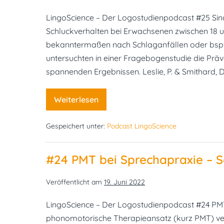
LingoScience – Der Logostudienpodcast #25 Sind
Schluckverhalten bei Erwachsenen zwischen 18 
bekanntermaßen nach Schlaganfällen oder bspw
untersuchten in einer Fragebogenstudie die Pr
spannenden Ergebnissen. Leslie, P. & Smithard, D
Weiterlesen
#25
Sind
Schluckstörungen
Gespeichert unter:
Podcast LingoScience
unterdiagnostiziert?
#24 PMT bei Sprechapraxie – S
Veröffentlicht am
19. Juni 2022
LingoScience – Der Logostudienpodcast #24 PMT
phonomotorische Therapieansatz (kurz PMT) v