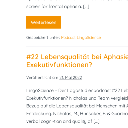
screen for frontal aphasia. […]
Weiterlesen
#23
BELS
–
Gespeichert unter:
Podcast LingoScience
ein
neues
Diagnostikinstrument
für
#22 Lebensqualität bei Aphasie
Frontalhirn-
Aphasie
Exekutivfunktionen?
Veröffentlicht am
21. Mai 2022
LingoScience – Der Logostudienpodcast #22 Lebe
Exekutivfunktionen? Nicholas und Team vergleich
Bezug auf die Lebensqualität bei Menschen mit
Entdeckung. Nicholas, M., Hunsaker, E. & Guarino
verbal cogni-tion and quality of […]