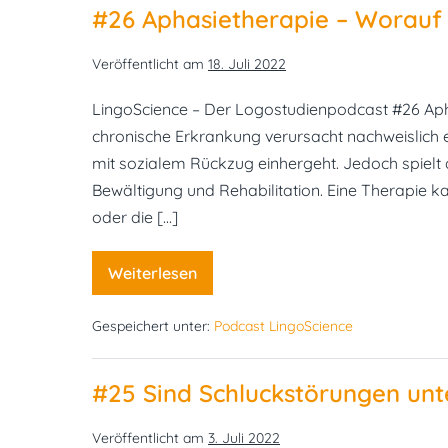
das
#26 Aphasietherapie – Worauf
Schluckmuster
verbessern?
Veröffentlicht am
18. Juli 2022
LingoScience – Der Logostudienpodcast #26 Aph
chronische Erkrankung verursacht nachweislich e
mit sozialem Rückzug einhergeht. Jedoch spielt 
Bewältigung und Rehabilitation. Eine Therapie k
oder die […]
Weiterlesen
#26
Aphasietherapie
–
Gespeichert unter:
Podcast LingoScience
Worauf
kommt
es
an?
#25 Sind Schluckstörungen unte
Veröffentlicht am
3. Juli 2022