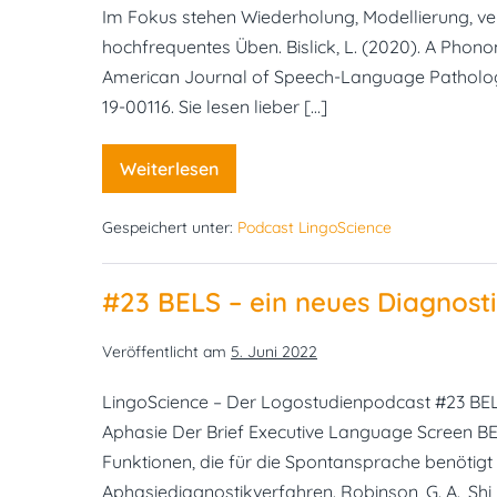
Im Fokus stehen Wiederholung, Modellierung, ve
hochfrequentes Üben. Bislick, L. (2020). A Pho
American Journal of Speech-Language Pathology
19-00116. Sie lesen lieber […]
Weiterlesen
#24
PMT
bei
Gespeichert unter:
Podcast LingoScience
Sprechapraxie
–
Sokrates
lässt
#23 BELS – ein neues Diagnosti
grüßen
Veröffentlicht am
5. Juni 2022
LingoScience – Der Logostudienpodcast #23 BELS
Aphasie Der Brief Executive Language Screen BEL
Funktionen, die für die Spontansprache benötig
Aphasiediagnostikverfahren. Robinson, G. A., Shi, L