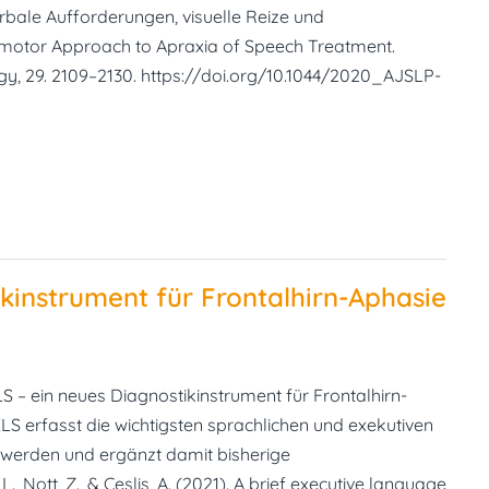
rbale Aufforderungen, visuelle Reize und
nomotor Approach to Apraxia of Speech Treatment.
, 29. 2109–2130. https://doi.org/10.1044/2020_AJSLP-
kinstrument für Frontalhirn-Aphasie
 – ein neues Diagnostikinstrument für Frontalhirn-
S erfasst die wichtigsten sprachlichen und exekutiven
t werden und ergänzt damit bisherige
., Nott, Z., & Ceslis, A. (2021). A brief executive language