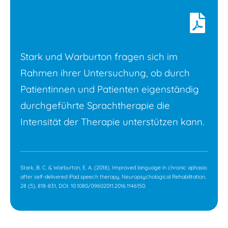
Stark und Warburton fragen sich im
Rahmen ihrer Untersuchung, ob durch
Patientinnen und Patienten eigenständig
durchgeführte Sprachtherapie die
Intensität der Therapie unterstützen kann.
Stark, B. C. & Warburton, E. A. (2018). Improved language in chronic aphasia
after self-delivered iPad speech therapy, Neuropsychological Rehabilitation,
28 (5), 818-831, DOI: 10.1080/09602011.2016.1146150.